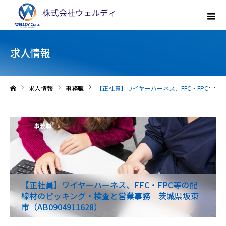
求人情報
求人情報
事務職
【正社員】ワイヤーハーネス、FFC・FPC等の配線材のピッキング・検査と営業事務 茨城県坂東市（AB0904911628）
ホーム
事務職
【正社員】ワイヤーハーネス、FFC・FPC等の配
線材のピッキング・検査と営業事務 茨城県坂東
市（AB0904911628）